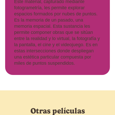
Este material, capturado mediante
fotogrametría, les permite explorar
espacios formados por nubes de puntos.
Es la memoria de un pasado, una
memoria espacial. Esta sustancia les
permite componer obras que se sitúan
entre la realidad y lo virtual, la fotografía y
la pantalla, el cine y el videojuego. Es en
estas intersecciones donde despliegan
una estética particular compuesta por
miles de puntos suspendidos.
Otras películas