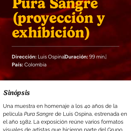
Pura Sangre
(proyección y
exhibición)
Dirección:
Luis Ospina
Duración:
99 min.
País:
Colombia
Sinópsis
Una muestra en homenaje a los 40 años de la
película
Pura Sangre
de Luis Ospina, estrenada en
el año 1982. La exposición reúne varios formatos
visuales de artistas que hicieron parte del Grupo